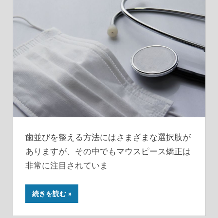
歯並びを整える方法にはさまざまな選択肢が
ありますが、その中でもマウスピース矯正は
非常に注目されていま
続きを読む