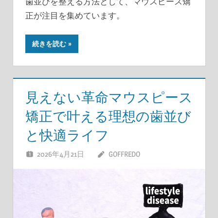
歯並びを整える方法として、マウスピース矯
正が注目を集めています。
続きを読む
見えない革命マウスピース
矯正で叶える理想の歯並び
と快適ライフ
2026年4月21日
GOFFREDO