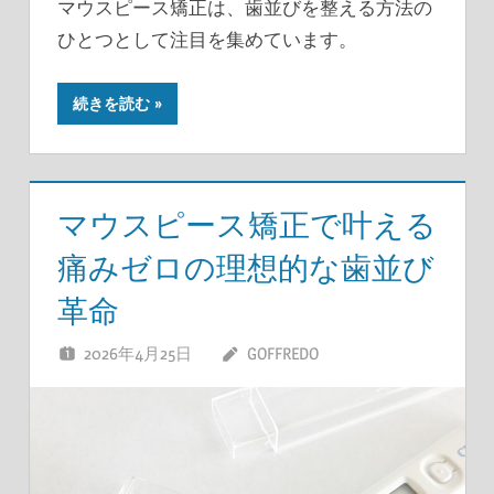
マウスピース矯正は、歯並びを整える方法の
ひとつとして注目を集めています。
続きを読む
マウスピース矯正で叶える
痛みゼロの理想的な歯並び
革命
2026年4月25日
GOFFREDO