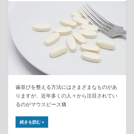
歯並びを整える方法にはさまざまなものがあ
りますが、近年多くの人々から注目されてい
るのがマウスピース矯
続きを読む