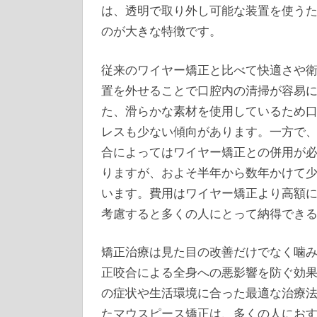
は、透明で取り外し可能な装置を使う
のが大きな特徴です。
従来のワイヤー矯正と比べて快適さや
置を外せることで口腔内の清掃が容易
た、滑らかな素材を使用しているため
レスも少ない傾向があります。一方で
合によってはワイヤー矯正との併用が
りますが、およそ半年から数年かけて
います。費用はワイヤー矯正より高額
考慮すると多くの人にとって納得でき
矯正治療は見た目の改善だけでなく噛
正咬合による全身への悪影響を防ぐ効
の症状や生活環境に合った最適な治療
たマウスピース矯正は、多くの人にお