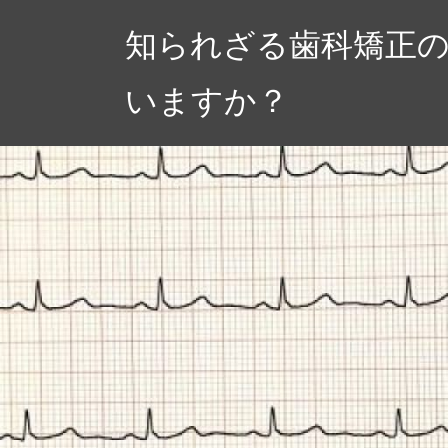
コ
知られざる歯科矯正
ン
テ
いますか？
ン
ツ
へ
ス
キ
ッ
プ