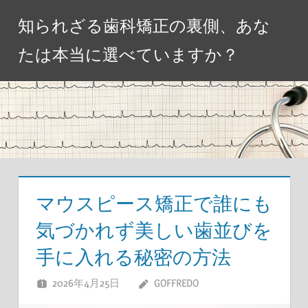
コ
知られざる歯科矯正の裏側、あな
ン
テ
たは本当に選べていますか？
ン
ツ
へ
ス
キ
ッ
プ
マウスピース矯正で誰にも
気づかれず美しい歯並びを
手に入れる秘密の方法
2026年4月25日
GOFFREDO