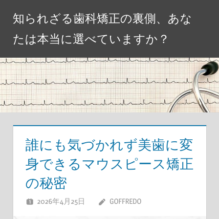
コ
知られざる歯科矯正の裏側、あな
ン
テ
たは本当に選べていますか？
ン
ツ
へ
ス
キ
ッ
プ
誰にも気づかれず美歯に変
身できるマウスピース矯正
の秘密
2026年4月25日
GOFFREDO