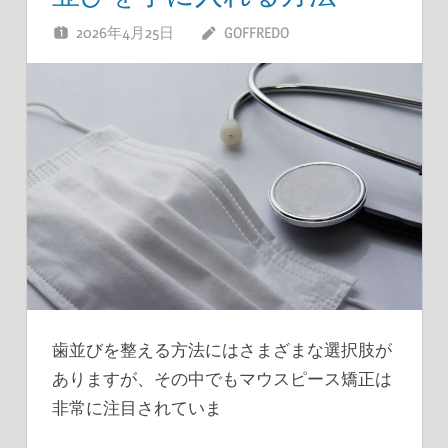
2026年4月25日
GOFFREDO
歯並びを整える方法にはさまざまな選択肢が
ありますが、その中でもマウスピース矯正は
非常に注目されていま