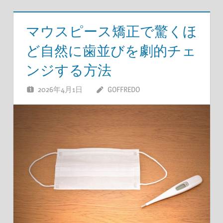
マウスピース矯正で驚くほ
ど自然に歯並びを劇的チェ
ンジする方法
2026年4月1日
GOFFREDO