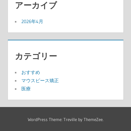
アーカイブ
2026年4月
カテゴリー
おすすめ
マウスピース矯正
医療
WordPress Theme: Treville by ThemeZee.