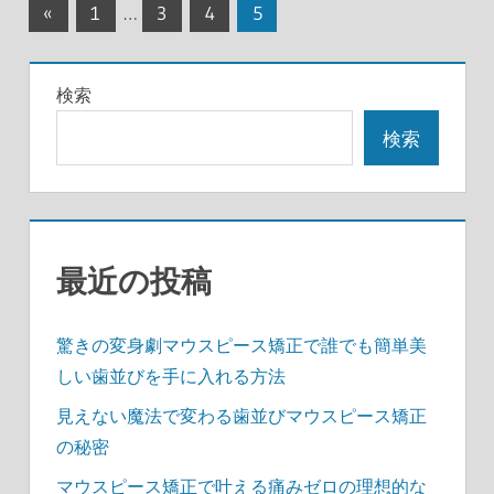
投
前
«
1
…
3
4
5
の
稿
記
の
検索
事
ペ
検索
ー
ジ
送
最近の投稿
り
驚きの変身劇マウスピース矯正で誰でも簡単美
しい歯並びを手に入れる方法
見えない魔法で変わる歯並びマウスピース矯正
の秘密
マウスピース矯正で叶える痛みゼロの理想的な