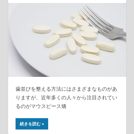
歯並びを整える方法にはさまざまなものがあ
りますが、近年多くの人々から注目されてい
るのがマウスピース矯
続きを読む