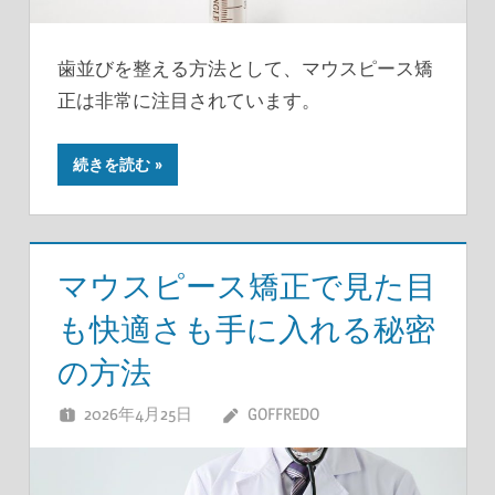
歯並びを整える方法として、マウスピース矯
正は非常に注目されています。
続きを読む
マウスピース矯正で見た目
も快適さも手に入れる秘密
の方法
2026年4月25日
GOFFREDO