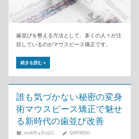
歯並びを整える方法として、多くの人々が注
目しているのがマウスピース矯正です。
続きを読む
誰も気づかない秘密の変身
術マウスピース矯正で魅せ
る新時代の歯並び改善
2026年4月25日
GOFFREDO