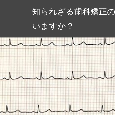
コ
知られざる歯科矯正
ン
テ
いますか？
ン
ツ
へ
ス
キ
ッ
プ