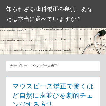
コ
知られざる歯科矯正の裏側、あな
ン
テ
たは本当に選べていますか？
ン
ツ
へ
ス
キ
ッ
プ
カテゴリー:
マウスピース矯正
マウスピース矯正で驚くほ
ど自然に歯並びを劇的チェ
ンジする方法