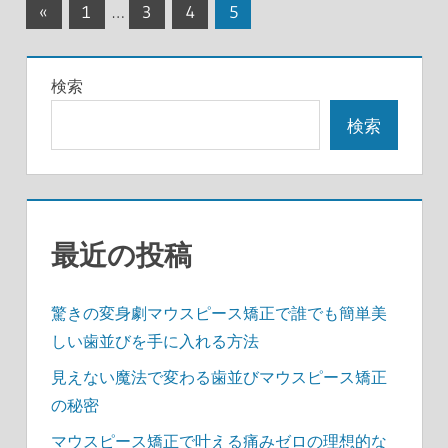
投
前
«
1
…
3
4
5
の
稿
記
の
検索
事
ペ
検索
ー
ジ
送
最近の投稿
り
驚きの変身劇マウスピース矯正で誰でも簡単美
しい歯並びを手に入れる方法
見えない魔法で変わる歯並びマウスピース矯正
の秘密
マウスピース矯正で叶える痛みゼロの理想的な